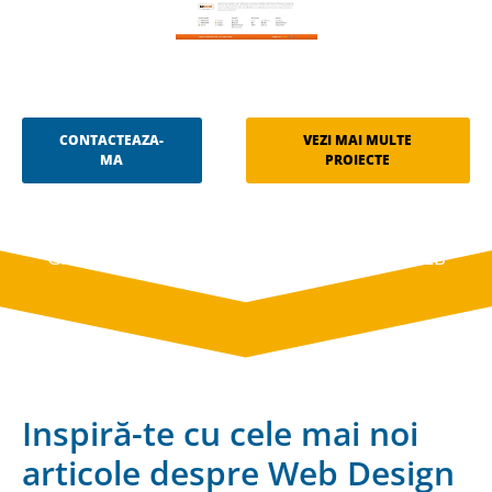
CONTACTEAZA-
VEZI MAI MULTE
MA
PROIECTE
Adauga site – ARTA si CULTURA – Director Web
Gratuit
TopDirector – Design si dezvoltare WEB
Inspiră-te cu cele mai noi
articole despre Web Design