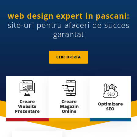
web design expert in pascani:
site-uri pentru afaceri de succes
garantat
CERE OFERTĂ
Creare
Creare
Optimizare
Website
Magazin
SEO
Prezentare
Online